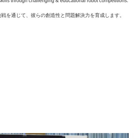
skills through challenging & educational robot competitions.
挑戦を通じて、彼らの創造性と問題解決力を育成します。