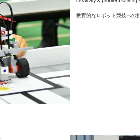
creativity & problem solving 
教育的なロボット競技への
G